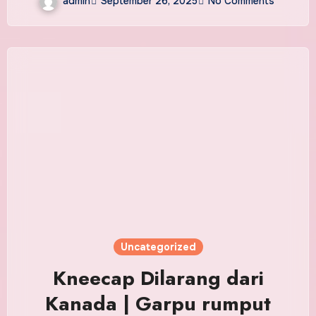
admin
September 26, 2025
No Comments
Kennedy Center
Uncategorized
Kneecap Dilarang dari
Kanada | Garpu rumput