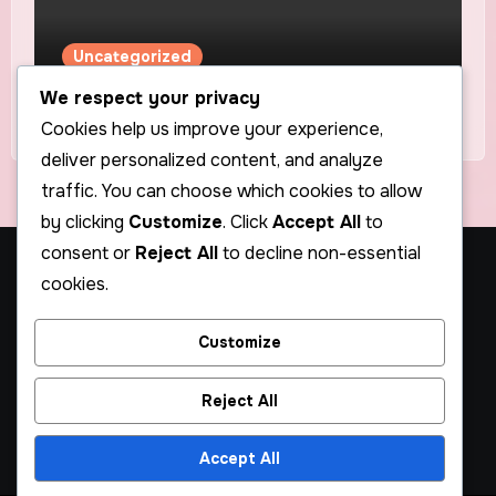
Uncategorized
Sorotan Artis Pertama Kami – Nory
We respect your privacy
Cookies help us improve your experience,
deliver personalized content, and analyze
traffic. You can choose which cookies to allow
by clicking
Customize
. Click
Accept All
to
consent or
Reject All
to decline non-essential
Stars in Coma – Musik
cookies.
Alternatif & Indie Pop
Customize
Musik Indie Pop dengan Sentuhan Eksperimental
Reject All
Accept All