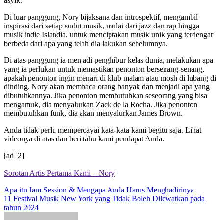
asyik.
Di luar panggung, Nory bijaksana dan introspektif, mengambil
inspirasi dari setiap sudut musik, mulai dari jazz dan rap hingga
musik indie Islandia, untuk menciptakan musik unik yang terdengar
berbeda dari apa yang telah dia lakukan sebelumnya.
Di atas panggung ia menjadi penghibur kelas dunia, melakukan apa
yang ia perlukan untuk memastikan penonton bersenang-senang,
apakah penonton ingin menari di klub malam atau mosh di lubang di
dinding. Nory akan membaca orang banyak dan menjadi apa yang
dibutuhkannya. Jika penonton membutuhkan seseorang yang bisa
mengamuk, dia menyalurkan Zack de la Rocha. Jika penonton
membutuhkan funk, dia akan menyalurkan James Brown.
Anda tidak perlu mempercayai kata-kata kami begitu saja. Lihat
videonya di atas dan beri tahu kami pendapat Anda.
[ad_2]
Sorotan Artis Pertama Kami – Nory
Post
Apa itu Jam Session & Mengapa Anda Harus Menghadirinya
11 Festival Musik New York yang Tidak Boleh Dilewatkan pada
navigation
tahun 2024