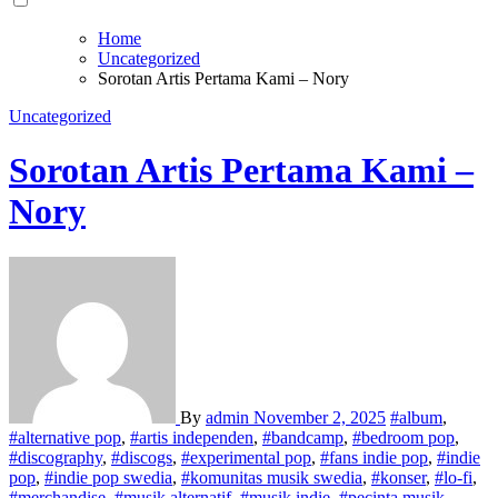
Home
Uncategorized
Sorotan Artis Pertama Kami – Nory
Uncategorized
Sorotan Artis Pertama Kami –
Nory
By
admin
November 2, 2025
#album
,
#alternative pop
,
#artis independen
,
#bandcamp
,
#bedroom pop
,
#discography
,
#discogs
,
#experimental pop
,
#fans indie pop
,
#indie
pop
,
#indie pop swedia
,
#komunitas musik swedia
,
#konser
,
#lo-fi
,
#merchandise
,
#musik alternatif
,
#musik indie
,
#pecinta musik