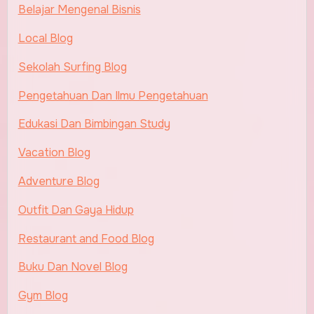
Belajar Mengenal Bisnis
Local Blog
Sekolah Surfing Blog
Pengetahuan Dan Ilmu Pengetahuan
Edukasi Dan Bimbingan Study
Vacation Blog
Adventure Blog
Outfit Dan Gaya Hidup
Restaurant and Food Blog
Buku Dan Novel Blog
Gym Blog