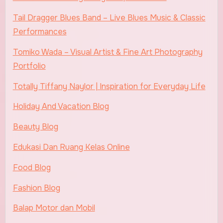
Tail Dragger Blues Band – Live Blues Music & Classic
Performances
Tomiko Wada – Visual Artist & Fine Art Photography
Portfolio
Totally Tiffany Naylor | Inspiration for Everyday Life
Holiday And Vacation Blog
Beauty Blog
Edukasi Dan Ruang Kelas Online
Food Blog
Fashion Blog
Balap Motor dan Mobil