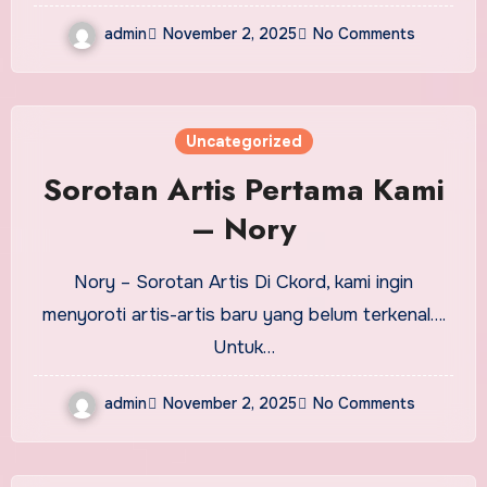
admin
November 2, 2025
No Comments
Uncategorized
Sorotan Artis Pertama Kami
– Nory
Nory – Sorotan Artis Di Ckord, kami ingin
menyoroti artis-artis baru yang belum terkenal….
Untuk…
admin
November 2, 2025
No Comments