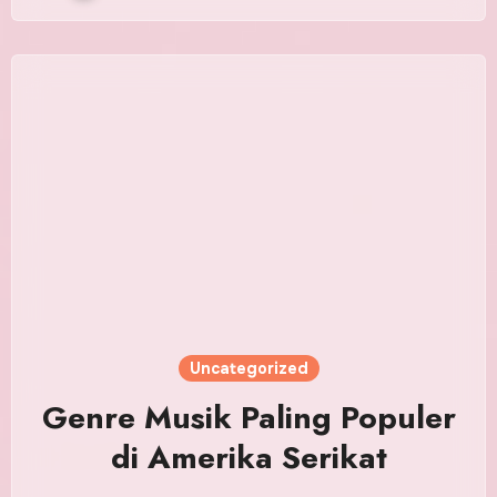
Uncategorized
Genre Musik Paling Populer
di Amerika Serikat