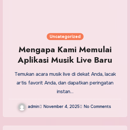
Uncategorized
Mengapa Kami Memulai
Aplikasi Musik Live Baru
Temukan acara musik live di dekat Anda, lacak
artis favorit Anda, dan dapatkan peringatan
instan…
admin
November 4, 2025
No Comments