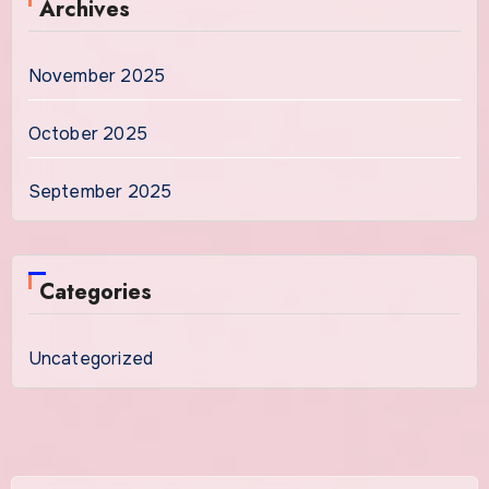
Archives
November 2025
October 2025
September 2025
Categories
Uncategorized