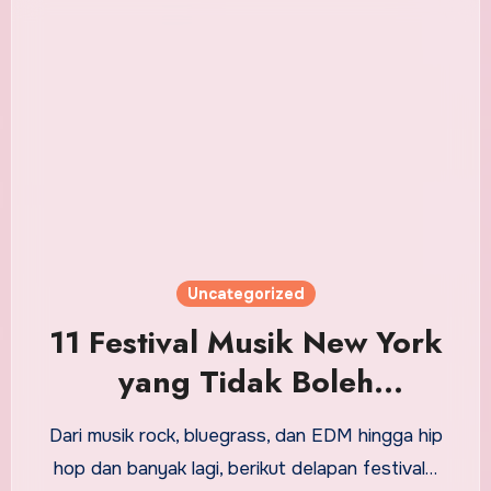
Uncategorized
11 Festival Musik New York
yang Tidak Boleh
Dilewatkan pada tahun
Dari musik rock, bluegrass, dan EDM hingga hip
2024
hop dan banyak lagi, berikut delapan festival…