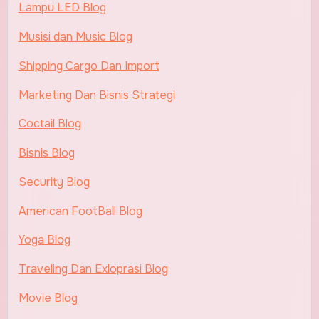
Lampu LED Blog
Musisi dan Music Blog
Shipping Cargo Dan Import
Marketing Dan Bisnis Strategi
Coctail Blog
Bisnis Blog
Security Blog
American FootBall Blog
Yoga Blog
Traveling Dan Exloprasi Blog
Movie Blog