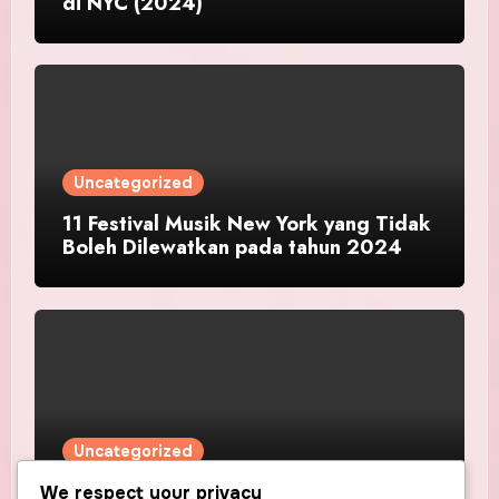
di NYC (2024)
Uncategorized
11 Festival Musik New York yang Tidak
Boleh Dilewatkan pada tahun 2024
Uncategorized
Sorotan Artis Pertama Kami – Nory
We respect your privacy