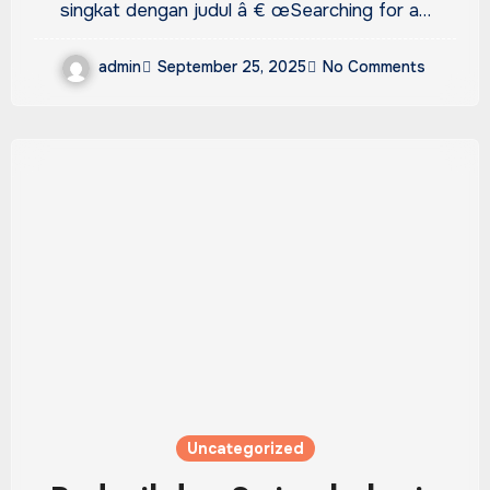
video untuk lagu baru
singkat dengan judul â € œSearching for a…
“hotel hotel”: tonton
admin
September 25, 2025
No Comments
Uncategorized