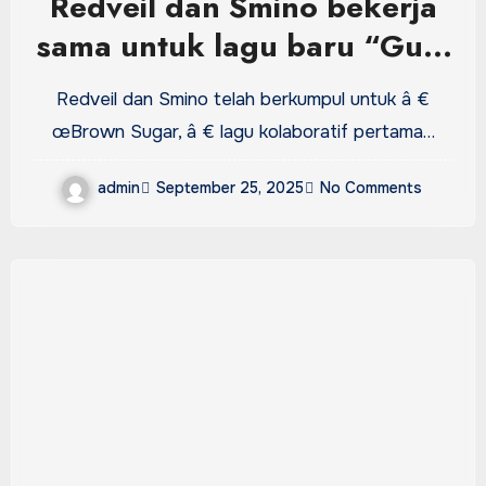
Redveil dan Smino bekerja
sama untuk lagu baru “Gula
Besar”: Tonton videonya
Redveil dan Smino telah berkumpul untuk â €
œBrown Sugar, â € lagu kolaboratif pertama…
admin
September 25, 2025
No Comments