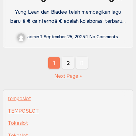
baru â € œInfernoâ €:
Yung Lean dan Bladee telah membagikan lagu
tonton
baru. â € œInfernoâ € adalah kolaborasi terbaru…
admin
September 25, 2025
No Comments
Posts
1
2
pagination
Next Page »
temposlot
TEMPOSLOT
Tokeslot
Tokeslot