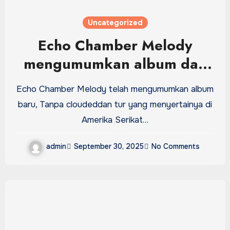
Uncategorized
Echo Chamber Melody
mengumumkan album dan
tur, berbagi video untuk
Echo Chamber Melody telah mengumumkan album
lagu baru: tonton
baru, Tanpa cloudeddan tur yang menyertainya di
Amerika Serikat…
admin
September 30, 2025
No Comments