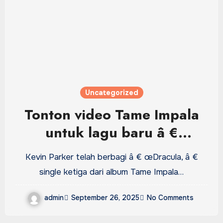
Uncategorized
Tonton video Tame Impala
untuk lagu baru â €
œDraculaâ €
Kevin Parker telah berbagi â € œDracula, â €
single ketiga dari album Tame Impala…
admin
September 26, 2025
No Comments