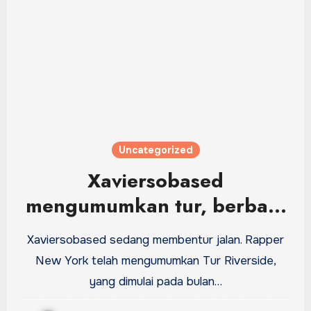
Uncategorized
Xaviersobased
mengumumkan tur, berbagi
video “North It” yang baru:
Xaviersobased sedang membentur jalan. Rapper
Tonton
New York telah mengumumkan Tur Riverside,
yang dimulai pada bulan…