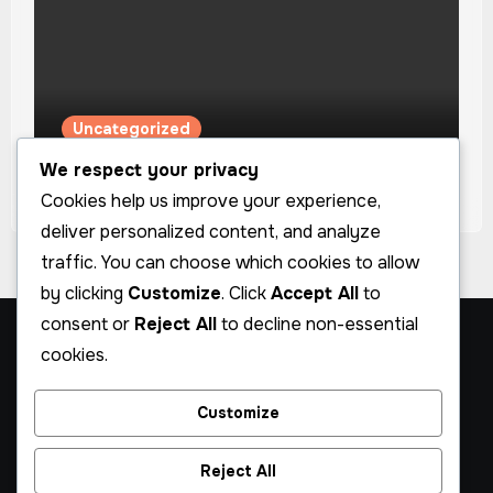
Uncategorized
Sorotan Artis Pertama Kami – Nory
We respect your privacy
Cookies help us improve your experience,
deliver personalized content, and analyze
traffic. You can choose which cookies to allow
by clicking
Customize
. Click
Accept All
to
consent or
Reject All
to decline non-essential
Stars in Coma – Musik
cookies.
Alternatif & Indie Pop
Customize
Musik Indie Pop dengan Sentuhan Eksperimental
Reject All