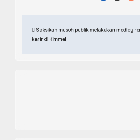
Post
Saksikan musuh publik melakukan medley r
navigation
karir di Kimmel