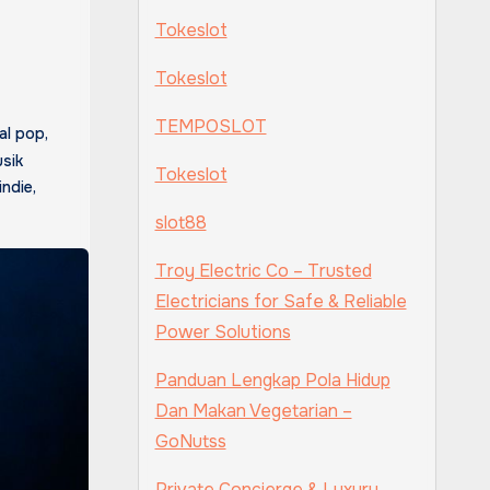
Tokeslot
Tokeslot
TEMPOSLOT
al pop
,
sik
Tokeslot
indie
,
slot88
Troy Electric Co – Trusted
Electricians for Safe & Reliable
Power Solutions
Panduan Lengkap Pola Hidup
Dan Makan Vegetarian –
GoNutss
Private Concierge & Luxury