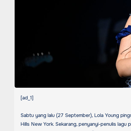
[ad_1]
Sabtu yang lalu (27 September), Lola Young pingsan saat tampil selama All Things Go Festival di Stadion Forest
Hills New York. Sekarang, penyanyi-penulis lagu