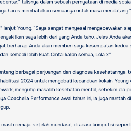
bentar,” tulisnya dalam sebuah pernyataan di media sosial
aya harus membatalkan semuanya untuk masa mendatang.”
,” lanjut Young. “Saya sangat menyesal mengecewakan sia
menyakitkan saya lebih dari yang Anda tahu. Jelas Anda aka
gat berharap Anda akan memberi saya kesempatan kedua 
an kembali lebih kuat. Cintai kalian semua, Lola x”
entang berbagai perjuangan dan diagnosa kesehatannya, 
ehabilitasi 2024 untuk mengobati kecanduan kokain. Young d
Newark, mengutip masalah kesehatan mental, sebelum dia p
nya Coachella Performance awal tahun ini, ia juga muntah d
ugup.
 masih remaja, setelah mendarat di acara kompetisi seper