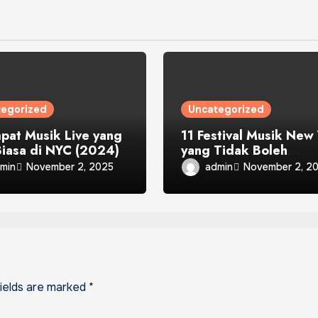
tegorized
Uncategorized
pat Musik Live yang
11 Festival Musik New
Biasa di NYC (2024)
yang Tidak Boleh
Dilewatkan pada tahu
min
admin
November 2, 2025
November 2, 2
2024
fields are marked
*