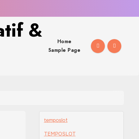
tif &
Home
Sample Page
temposlot
TEMPOSLOT