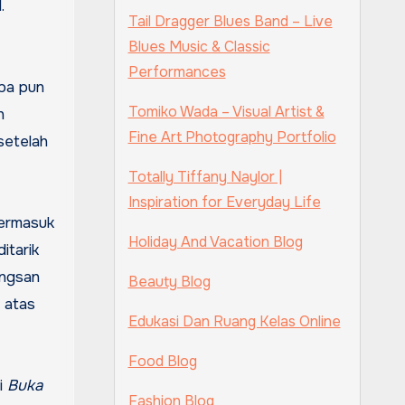
.
Tail Dragger Blues Band – Live
Blues Music & Classic
Performances
pa pun
Tomiko Wada – Visual Artist &
n
Fine Art Photography Portfolio
setelah
Totally Tiffany Naylor |
Inspiration for Everyday Life
termasuk
Holiday And Vacation Blog
itarik
ingsan
Beauty Blog
i atas
Edukasi Dan Ruang Kelas Online
Food Blog
ti
Buka
Fashion Blog