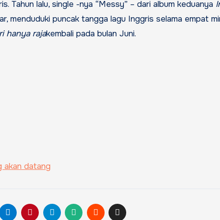
ris. Tahun lalu, single -nya “Messy” – dari album keduanya
I
r, menduduki puncak tangga lagu Inggris selama empat mi
i hanya raja
kembali pada bulan Juni.
g akan datang