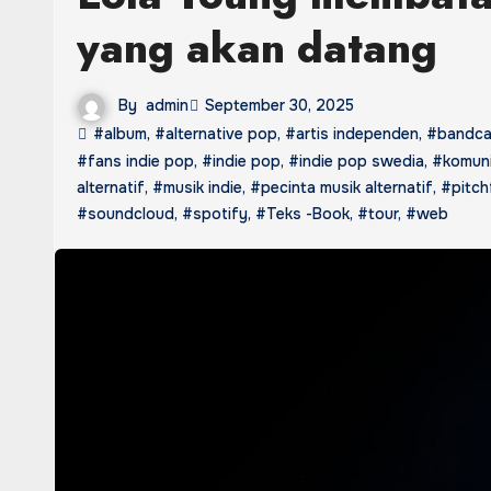
yang akan datang
By
admin
September 30, 2025
#album
,
#alternative pop
,
#artis independen
,
#bandc
#fans indie pop
,
#indie pop
,
#indie pop swedia
,
#komuni
alternatif
,
#musik indie
,
#pecinta musik alternatif
,
#pitch
#soundcloud
,
#spotify
,
#Teks -Book
,
#tour
,
#web