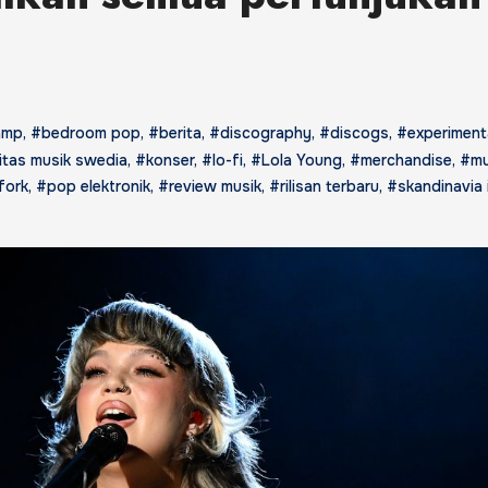
amp
,
#bedroom pop
,
#berita
,
#discography
,
#discogs
,
#experiment
tas musik swedia
,
#konser
,
#lo-fi
,
#Lola Young
,
#merchandise
,
#mu
fork
,
#pop elektronik
,
#review musik
,
#rilisan terbaru
,
#skandinavia 