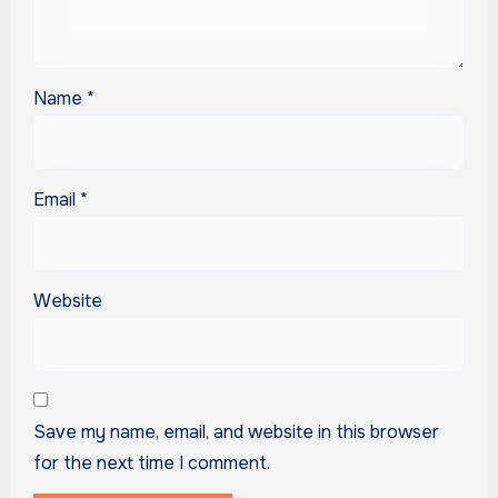
Name
*
Email
*
Website
Save my name, email, and website in this browser
for the next time I comment.