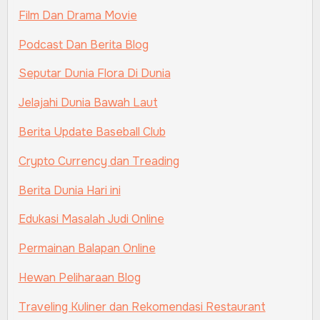
Film Dan Drama Movie
Podcast Dan Berita Blog
Seputar Dunia Flora Di Dunia
Jelajahi Dunia Bawah Laut
Berita Update Baseball Club
Crypto Currency dan Treading
Berita Dunia Hari ini
Edukasi Masalah Judi Online
Permainan Balapan Online
Hewan Peliharaan Blog
Traveling Kuliner dan Rekomendasi Restaurant