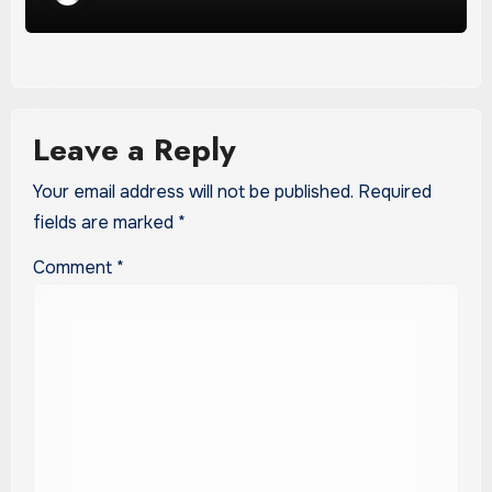
Leave a Reply
Your email address will not be published.
Required
fields are marked
*
Comment
*