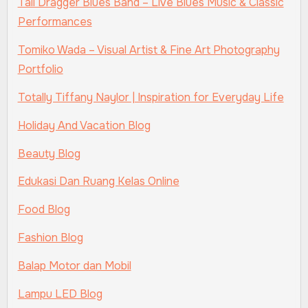
Tail Dragger Blues Band – Live Blues Music & Classic
Performances
Tomiko Wada – Visual Artist & Fine Art Photography
Portfolio
Totally Tiffany Naylor | Inspiration for Everyday Life
Holiday And Vacation Blog
Beauty Blog
Edukasi Dan Ruang Kelas Online
Food Blog
Fashion Blog
Balap Motor dan Mobil
Lampu LED Blog