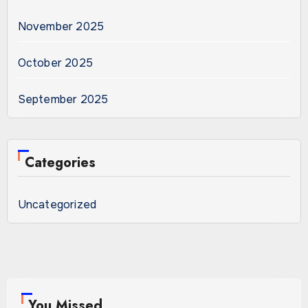
November 2025
October 2025
September 2025
Categories
Uncategorized
You Missed