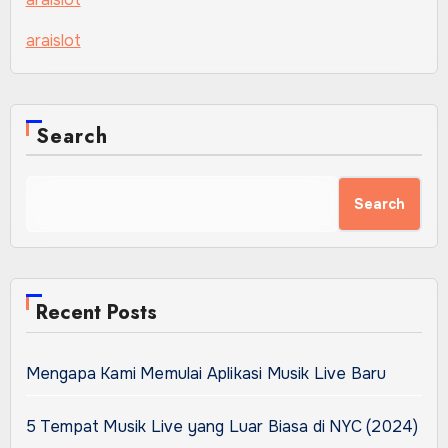
araislot
Search
Search
Recent Posts
Mengapa Kami Memulai Aplikasi Musik Live Baru
5 Tempat Musik Live yang Luar Biasa di NYC (2024)