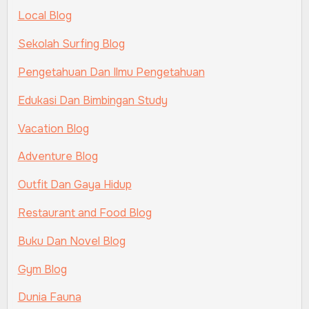
Local Blog
Sekolah Surfing Blog
Pengetahuan Dan Ilmu Pengetahuan
Edukasi Dan Bimbingan Study
Vacation Blog
Adventure Blog
Outfit Dan Gaya Hidup
Restaurant and Food Blog
Buku Dan Novel Blog
Gym Blog
Dunia Fauna