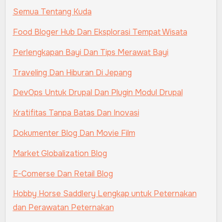
Semua Tentang Kuda
Food Bloger Hub Dan Eksplorasi Tempat Wisata
Perlengkapan Bayi Dan Tips Merawat Bayi
Traveling Dan Hiburan Di Jepang
DevOps Untuk Drupal Dan Plugin Modul Drupal
Kratifitas Tanpa Batas Dan Inovasi
Dokumenter Blog Dan Movie Film
Market Globalization Blog
E-Comerse Dan Retail Blog
Hobby Horse Saddlery Lengkap untuk Peternakan
dan Perawatan Peternakan