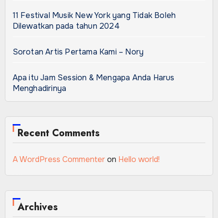
11 Festival Musik New York yang Tidak Boleh
Dilewatkan pada tahun 2024
Sorotan Artis Pertama Kami – Nory
Apa itu Jam Session & Mengapa Anda Harus
Menghadirinya
Recent Comments
A WordPress Commenter
on
Hello world!
Archives