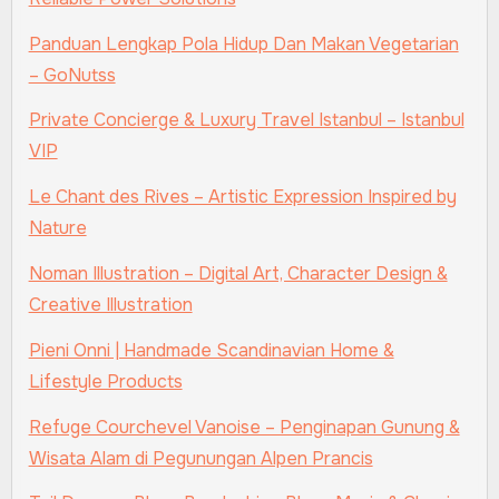
Panduan Lengkap Pola Hidup Dan Makan Vegetarian
– GoNutss
Private Concierge & Luxury Travel Istanbul – Istanbul
VIP
Le Chant des Rives – Artistic Expression Inspired by
Nature
Noman Illustration – Digital Art, Character Design &
Creative Illustration
Pieni Onni | Handmade Scandinavian Home &
Lifestyle Products
Refuge Courchevel Vanoise – Penginapan Gunung &
Wisata Alam di Pegunungan Alpen Prancis