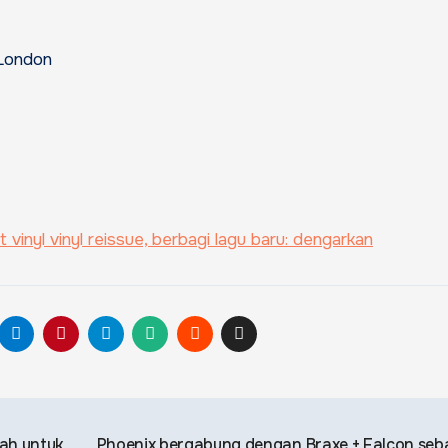
 London
inyl vinyl reissue, berbagi lagu baru: dengarkan
yah untuk
Phoenix bergabung dengan Braxe + Falcon seb