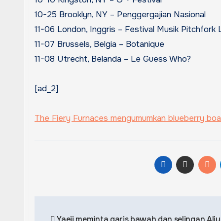
10-25 Brooklyn, NY – Penggergajian Nasional
11-06 London, Inggris – Festival Musik Pitchfork
11-07 Brussels, Belgia – Botanique
11-08 Utrecht, Belanda – Le Guess Who?
[ad_2]
The Fiery Furnaces mengumumkan blueberry boat v
Post
Yaeji meminta garis bawah dan selingan Ali