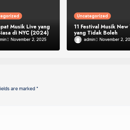
tegorized
Uncategorized
pat Musik Live yang
11 Festival Musik New
Biasa di NYC (2024)
yang Tidak Boleh
Dilewatkan pada tahu
min
admin
November 2, 2025
November 2, 2
2024
fields are marked
*