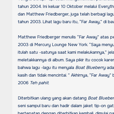
tahun 2004. Ini keluar 10 Oktober melalui Everyth
dan Matthew Friedberger, juga telah berbagi lag
tahun 2003. Lihat lagu baru itu, “Far Away,” di baw
Matthew Friedberger menulis “Far Away” atas pe
2003 di Mercury Lounge New York. “Saya menyuka
itulah satu -satunya saat kami melakukannya,” j
meletakkannya di album. Saya pikir itu cocok karen
bahwa lagu -lagu itu menyala
Boat Blueberry
adal
kasih dan tidak mencintai. ” Akhirnya, “Far Away
2006
Teh pahit
.
Diterbitkan ulang yang akan datang
Boat Blueber
seni sampul baru dan hadir dalam jaket tip-on gat
bertepatan dengan diterbitkan kembali, dimulai p