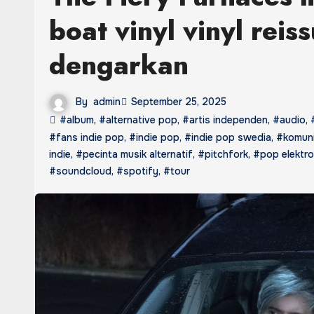
boat vinyl vinyl reis
dengarkan
By
admin
September 25, 2025
#album
,
#alternative pop
,
#artis independen
,
#audio
,
#fans indie pop
,
#indie pop
,
#indie pop swedia
,
#komuni
indie
,
#pecinta musik alternatif
,
#pitchfork
,
#pop elektro
#soundcloud
,
#spotify
,
#tour