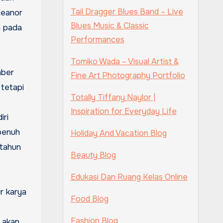
Tail Dragger Blues Band – Live
leanor
Blues Music & Classic
m pada
Performances
Tomiko Wada – Visual Artist &
mber
Fine Art Photography Portfolio
tetapi
Totally Tiffany Naylor |
Inspiration for Everyday Life
iri
 penuh
Holiday And Vacation Blog
 tahun
Beauty Blog
Edukasi Dan Ruang Kelas Online
r karya
Food Blog
Fashion Blog
a akan