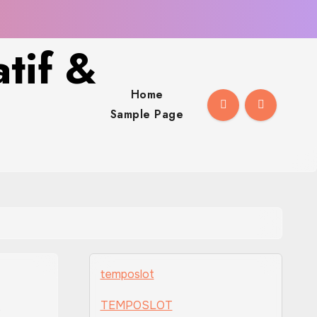
tif &
Home
Sample Page
temposlot
TEMPOSLOT