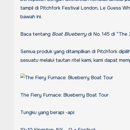
tampil di Pitchfork Festival London, Le Guess Wh
bawah ini.
Baca tentang
Boat Blueberry
di No. 145 di “The
Semua produk yang ditampilkan di Pitchfork dipilih secara independen oleh editor kami. Namun, ketika Anda membeli
sesuatu melalui tautan ritel kami, kami dapat mempe
The Fiery Furnace: Blueberry Boat Tour
Tungku yang berapi -api:
10-10 Kingston, NY – O + Festival