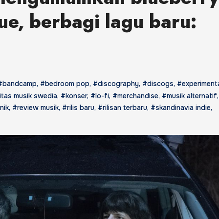
sue, berbagi lagu baru:
#bandcamp
,
#bedroom pop
,
#discography
,
#discogs
,
#experiment
tas musik swedia
,
#konser
,
#lo-fi
,
#merchandise
,
#musik alternatif
nik
,
#review musik
,
#rilis baru
,
#rilisan terbaru
,
#skandinavia indie
,