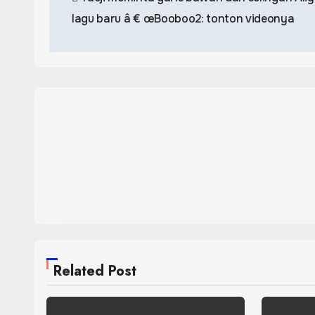
navigation
lagu baru â € œBooboo2: tonton videonya
Related Post