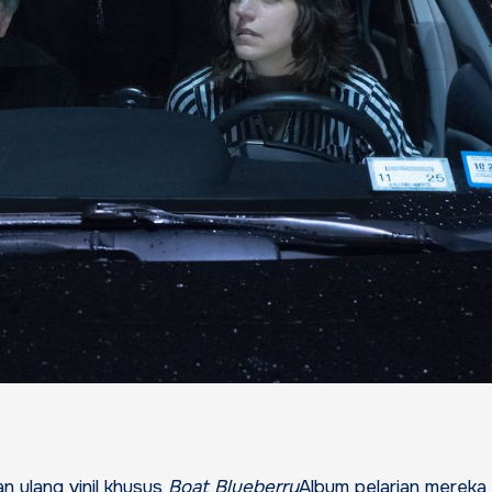
n ulang vinil khusus
Boat Blueberry
Album pelarian mereka 