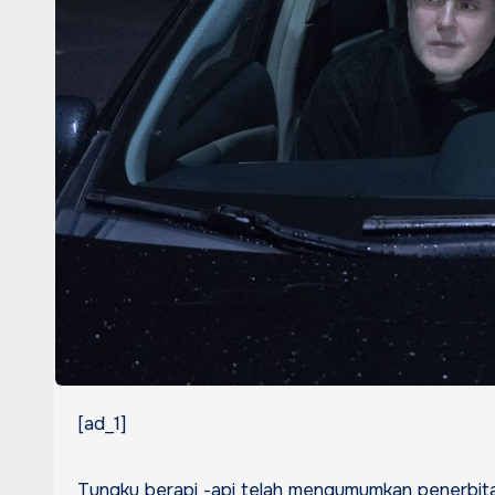
[ad_1]
Tungku berapi -api telah mengumumkan penerbita