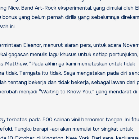
ing Nice. Band Art-Rock eksperimental, yang dimulai oleh E
u bonus yang belum pernah dirilis yang sebelumnya direka
ah ini.
rmintaan Eleanor, menurut siaran pers, untuk acara Nove
i gagasan menulis lagu khusus untuk setiap pertunjukan, 
elas Matthew. “Pada akhirnya kami memutuskan untuk tidak
a tidak. Ternyata itu tidak. Saya mengatakan pada diri send
ah tentang bekerja dan tidak bekerja, sebagai lawan dari
” berubah menjadi “Waiting to Know You,” yang mendarat di
ry
terbatas pada 500 salinan vinil bernomor tangan. Ini fitu
efold. Tungku berapi -api akan memulai tur singkat untuk
ada 10 Oktober, di Kingston, New York. Dari sana, keduany